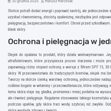
30 grudnia 2025
Mariusz Marciniak
Słońce potrafi dodać energii i poprawić nastrój, ale jednocześni
uzyskać równomierną, złocistą opaleniznę, niezbędna jest odpowie
pielęgnację, bezpieczeństwo i komfort. Chroni przed szkodliwym 
blask skóry.
Ochrona i pielęgnacja w j
Olejek do opalania to produkt, który działa wielowymiarowo. 
ultrafioletowym, które przyspiesza proces starzenia i może pro
zapewniają różny stopień ochrony, a wersje z filtrem SPF 15, 30
skóry. W przeciwieństwie do tradycyjnych kremów, olejek ma lże
Tworzy na skórze cienką warstwę ochronną, jednocześnie nadając 
roślinne bogate w witaminy i przeciwutleniacze, które odżywiają
temu skóra staje się gładka, promienna i mniej podatna na wysus
ale również pielęgnuje. Regularne stosowanie takiego kosmetyku
podczas upałów, gdy skóra traci wodę szybciej niż zwykle. Dobr
skóra wygląda zdrowo i świeżo.