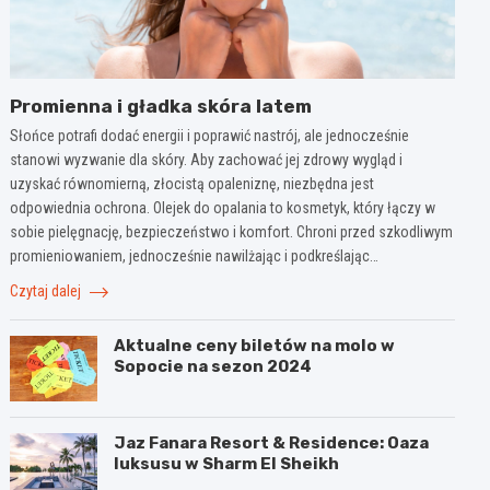
Promienna i gładka skóra latem
Słońce potrafi dodać energii i poprawić nastrój, ale jednocześnie
stanowi wyzwanie dla skóry. Aby zachować jej zdrowy wygląd i
uzyskać równomierną, złocistą opaleniznę, niezbędna jest
odpowiednia ochrona. Olejek do opalania to kosmetyk, który łączy w
sobie pielęgnację, bezpieczeństwo i komfort. Chroni przed szkodliwym
promieniowaniem, jednocześnie nawilżając i podkreślając…
Czytaj dalej
Aktualne ceny biletów na molo w
Sopocie na sezon 2024
Jaz Fanara Resort & Residence: Oaza
luksusu w Sharm El Sheikh