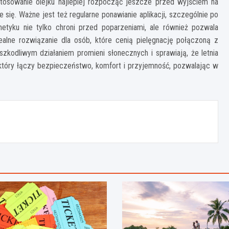
tosowanie olejku najlepiej rozpocząć jeszcze przed wyjściem na
się. Ważne jest też regularne ponawianie aplikacji, szczególnie po
etyku nie tylko chroni przed poparzeniami, ale również pozwala
dealne rozwiązanie dla osób, które cenią pielęgnację połączoną z
zkodliwym działaniem promieni słonecznych i sprawiają, że letnia
, który łączy bezpieczeństwo, komfort i przyjemność, pozwalając w