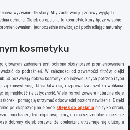
e stanowi wyzwanie dla skóry. Aby zachować jej zdrowy wygląd i
dnia ochrona. Olejek do opalania to kosmetyk, który łączy w sobie
promieniowaniem, jednocześnie nawilżając i podkreślając naturalny
ednym kosmetyku
Jego głównym zadaniem jest ochrona skóry przed promieniowaniem
wadzić do podrażnień. W zależności od zawartości filtrów, olejki
 lub 50 pozwalają dobrać kosmetyk do indywidualnych potrzeb i typu
jszą konsystencję, która łatwo się rozprowadza i szybko wchłania.
jej miękkość i elastyczność. Wiele formuł zawiera naturalne oleje
 naskórek i pomagają utrzymać odpowiedni poziom nawilżenia. Dzięki
zenie po ekspozycji na słońce.
Olejek do opalania
nie tylko chroni,
 wzmacnia barierę hydrolipidową skóry, co ma szczególne znaczenie
ze dobrany olejek sprawia, że opalenizna utrzymuje się dłużej, a