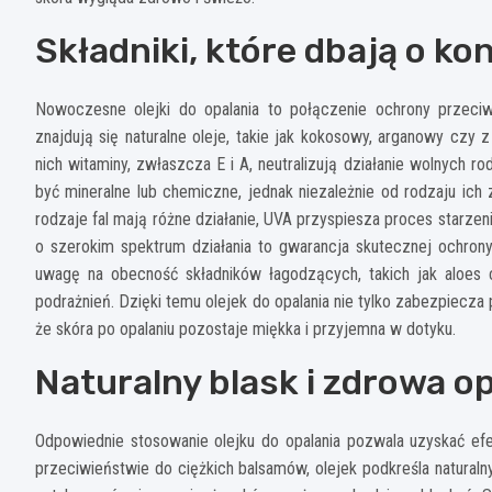
Składniki, które dbają o ko
Nowoczesne olejki do opalania to połączenie ochrony przeciw
znajdują się naturalne oleje, takie jak kokosowy, arganowy czy 
nich witaminy, zwłaszcza E i A, neutralizują działanie wolnych r
być mineralne lub chemiczne, jednak niezależnie od rodzaju ic
rodzaje fal mają różne działanie, UVA przyspiesza proces starze
o szerokim spektrum działania to gwarancja skutecznej ochron
uwagę na obecność składników łagodzących, takich jak aloes c
podrażnień. Dzięki temu olejek do opalania nie tylko zabezpiecza
że skóra po opalaniu pozostaje miękka i przyjemna w dotyku.
Naturalny blask i zdrowa o
Odpowiednie stosowanie olejku do opalania pozwala uzyskać efe
przeciwieństwie do ciężkich balsamów, olejek podkreśla naturalny