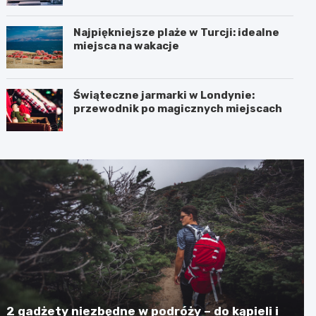
Najpiękniejsze plaże w Turcji: idealne
miejsca na wakacje
Świąteczne jarmarki w Londynie:
przewodnik po magicznych miejscach
2 gadżety niezbędne w podróży – do kąpieli i