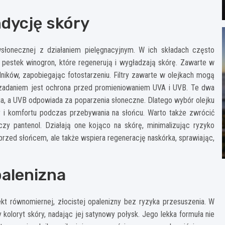
ndycję skóry
słonecznej z działaniem pielęgnacyjnym. W ich składach często
z pestek winogron, które regenerują i wygładzają skórę. Zawarte w
odników, zapobiegając fotostarzeniu. Filtry zawarte w olejkach mogą
h zadaniem jest ochrona przed promieniowaniem UVA i UVB. Te dwa
nia, a UVB odpowiada za poparzenia słoneczne. Dlatego wybór olejku
y i komfortu podczas przebywania na słońcu. Warto także zwrócić
zy pantenol. Działają one kojąco na skórę, minimalizując ryzyko
 przed słońcem, ale także wspiera regenerację naskórka, sprawiając,
palenizna
kt równomiernej, złocistej opalenizny bez ryzyka przesuszenia. W
 koloryt skóry, nadając jej satynowy połysk. Jego lekka formuła nie