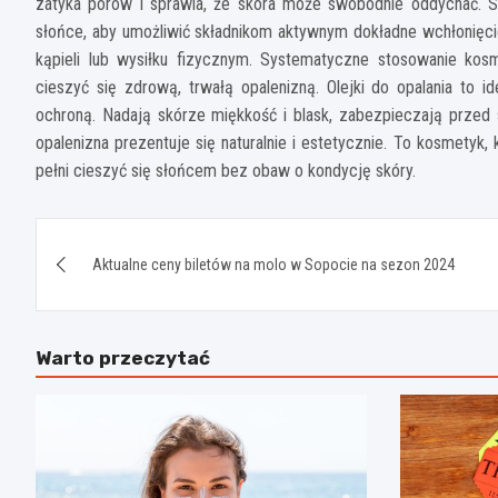
zatyka porów i sprawia, że skóra może swobodnie oddychać. S
słońce, aby umożliwić składnikom aktywnym dokładne wchłonięcie 
kąpieli lub wysiłku fizycznym. Systematyczne stosowanie kosm
cieszyć się zdrową, trwałą opalenizną. Olejki do opalania to i
ochroną. Nadają skórze miękkość i blask, zabezpieczają przed s
opalenizna prezentuje się naturalnie i estetycznie. To kosmetyk
pełni cieszyć się słońcem bez obaw o kondycję skóry.
Nawigacja
Aktualne ceny biletów na molo w Sopocie na sezon 2024
wpisu
Warto przeczytać