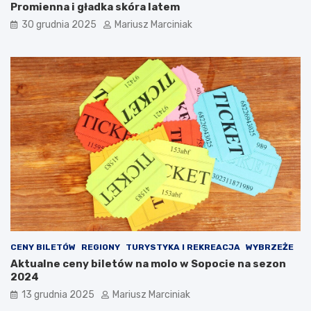
ó
e
Promienna i gładka skóra latem
ż
r
30 grudnia 2025
Mariusz Marciniak
y
e
–
k
d
G
o
o
k
P
ą
r
p
o
i
w
e
p
l
o
i
d
i
r
p
ó
r
ż
z
y
e
?
c
CENY BILETÓW
REGIONY
TURYSTYKA I REKREACJA
WYBRZEŻE
i
Aktualne ceny biletów na molo w Sopocie na sezon
w
2024
z
ł
13 grudnia 2025
Mariusz Marciniak
o