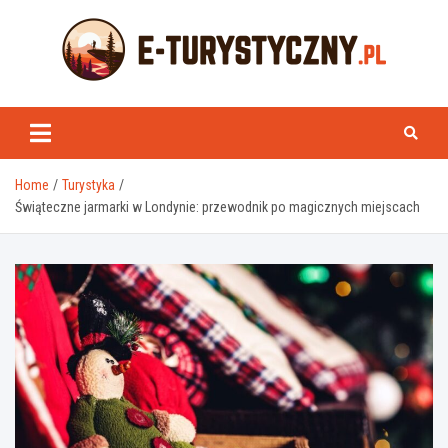
Skip
to
content
e-turystyczny.pl
Home
Turystyka
Świąteczne jarmarki w Londynie: przewodnik po magicznych miejscach