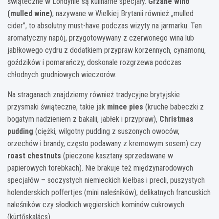
świąteczne w Londynie są kulinarne specjały.
Grzane wino
(mulled wine)
, nazywane w Wielkiej Brytanii również „mulled
cider”, to absolutny must-have podczas wizyty na jarmarku. Ten
aromatyczny napój, przygotowywany z czerwonego wina lub
jabłkowego cydru z dodatkiem przypraw korzennych, cynamonu,
goździków i pomarańczy, doskonale rozgrzewa podczas
chłodnych grudniowych wieczorów.
Na straganach znajdziemy również tradycyjne brytyjskie
przysmaki świąteczne, takie jak
mince pies
(kruche babeczki z
bogatym nadzieniem z bakalii, jabłek i przypraw),
Christmas
pudding
(ciężki, wilgotny pudding z suszonych owoców,
orzechów i brandy, często podawany z kremowym sosem) czy
roast chestnuts
(pieczone kasztany sprzedawane w
papierowych torebkach). Nie brakuje też międzynarodowych
specjałów – soczystych niemieckich kiełbas i precli, puszystych
holenderskich poffertjes (mini naleśników), delikatnych francuskich
naleśników czy słodkich węgierskich kominów cukrowych
(kürtőskalács).