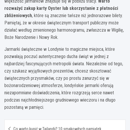
większość jarmarków znajduje się w pobliżu stacji.
Warto
rozważyć zakup karty Oyster lub skorzystanie z płatności
zbliżeniowych
, które są znacznie tańsze niż jednorazowe bilety.
Pamiętaj, że w okresie świątecznym transport publiczny może
działać według zmienionego harmonogramu, zwłaszcza w Wigilię,
Boże Narodzenie i Nowy Rok.
Jarmarki świąteczne w Londynie to magiczne miejsca, które
pozwalają poczuć autentycznego ducha świąt w jednej z
najbardziej fascynujących metropolii świata. Niezależnie od tego,
czy szukasz wyjątkowych prezentów, chcesz skosztować
świątecznych przysmaków, czy po prostu zanurzyć się w
bożonarodzeniowej atmosferze, londyńskie jarmarki oferują
niezapomniane doświadczenia, które rozgrzeją serce nawet
podczas najchłodniejszego grudniowego wieczoru i na długo
pozostaną w pamięci.
Nawigacja
Co warto kupić w Tajlandii? 10 smakowitych pamiątek