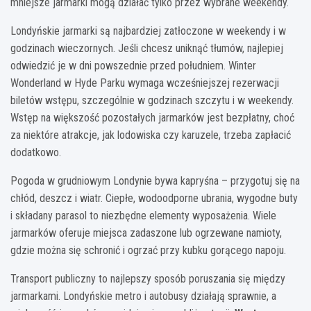
mniejsze jarmarki mogą działać tylko przez wybrane weekendy.
Londyńskie jarmarki są najbardziej zatłoczone w weekendy i w
godzinach wieczornych. Jeśli chcesz uniknąć tłumów, najlepiej
odwiedzić je w dni powszednie przed południem. Winter
Wonderland w Hyde Parku wymaga wcześniejszej rezerwacji
biletów wstępu, szczególnie w godzinach szczytu i w weekendy.
Wstęp na większość pozostałych jarmarków jest bezpłatny, choć
za niektóre atrakcje, jak lodowiska czy karuzele, trzeba zapłacić
dodatkowo.
Pogoda w grudniowym Londynie bywa kapryśna – przygotuj się na
chłód, deszcz i wiatr. Ciepłe, wodoodporne ubrania, wygodne buty
i składany parasol to niezbędne elementy wyposażenia. Wiele
jarmarków oferuje miejsca zadaszone lub ogrzewane namioty,
gdzie można się schronić i ogrzać przy kubku gorącego napoju.
Transport publiczny to najlepszy sposób poruszania się między
jarmarkami. Londyńskie metro i autobusy działają sprawnie, a