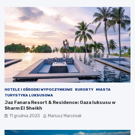
d
z
i
e
j
o
m
HOTELE I OŚRODKI WYPOCZYNKOWE
KURORTY
MIASTA
TURYSTYKA LUKSUSOWA
Jaz Fanara Resort & Residence: Oaza luksusu w
Sharm El Sheikh
11 grudnia 2025
Mariusz Marciniak