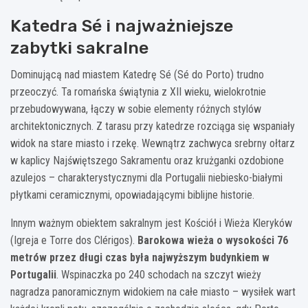
Katedra Sé i najważniejsze
zabytki sakralne
Dominującą nad miastem Katedrę Sé (Sé do Porto) trudno
przeoczyć. Ta romańska świątynia z XII wieku, wielokrotnie
przebudowywana, łączy w sobie elementy różnych stylów
architektonicznych. Z tarasu przy katedrze rozciąga się wspaniały
widok na stare miasto i rzekę. Wewnątrz zachwyca srebrny ołtarz
w kaplicy Najświętszego Sakramentu oraz krużganki ozdobione
azulejos – charakterystycznymi dla Portugalii niebiesko-białymi
płytkami ceramicznymi, opowiadającymi biblijne historie.
Innym ważnym obiektem sakralnym jest Kościół i Wieża Kleryków
(Igreja e Torre dos Clérigos).
Barokowa wieża o wysokości 76
metrów przez długi czas była najwyższym budynkiem w
Portugalii
. Wspinaczka po 240 schodach na szczyt wieży
nagradza panoramicznym widokiem na całe miasto – wysiłek wart