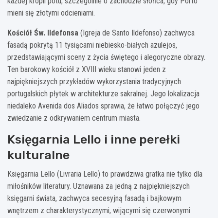
każdej kropli potu, szczególnie o zachodzie słońca, gdy Porto
mieni się złotymi odcieniami.
Kościół Św. Ildefonsa
(Igreja de Santo Ildefonso) zachwyca
fasadą pokrytą 11 tysiącami niebiesko-białych azulejos,
przedstawiającymi sceny z życia świętego i alegoryczne obrazy.
Ten barokowy kościół z XVIII wieku stanowi jeden z
najpiękniejszych przykładów wykorzystania tradycyjnych
portugalskich płytek w architekturze sakralnej. Jego lokalizacja
niedaleko Avenida dos Aliados sprawia, że łatwo połączyć jego
zwiedzanie z odkrywaniem centrum miasta.
Księgarnia Lello i inne perełki
kulturalne
Księgarnia Lello (Livraria Lello) to prawdziwa gratka nie tylko dla
miłośników literatury. Uznawana za jedną z najpiękniejszych
księgarni świata, zachwyca secesyjną fasadą i bajkowym
wnętrzem z charakterystycznymi, wijącymi się czerwonymi