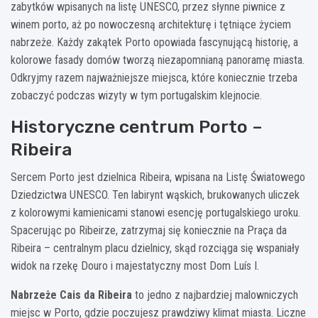
zabytków wpisanych na listę UNESCO, przez słynne piwnice z
winem porto, aż po nowoczesną architekturę i tętniące życiem
nabrzeże. Każdy zakątek Porto opowiada fascynującą historię, a
kolorowe fasady domów tworzą niezapomnianą panoramę miasta.
Odkryjmy razem najważniejsze miejsca, które koniecznie trzeba
zobaczyć podczas wizyty w tym portugalskim klejnocie.
Historyczne centrum Porto –
Ribeira
Sercem Porto jest dzielnica Ribeira, wpisana na Listę Światowego
Dziedzictwa UNESCO. Ten labirynt wąskich, brukowanych uliczek
z kolorowymi kamienicami stanowi esencję portugalskiego uroku.
Spacerując po Ribeirze, zatrzymaj się koniecznie na Praça da
Ribeira – centralnym placu dzielnicy, skąd rozciąga się wspaniały
widok na rzekę Douro i majestatyczny most Dom Luís I.
Nabrzeże Cais da Ribeira
to jedno z najbardziej malowniczych
miejsc w Porto, gdzie poczujesz prawdziwy klimat miasta. Liczne