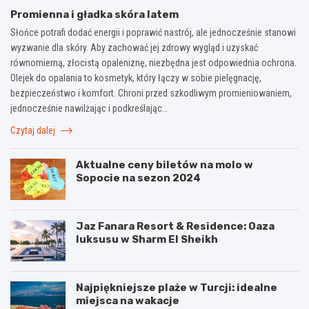
Promienna i gładka skóra latem
Słońce potrafi dodać energii i poprawić nastrój, ale jednocześnie stanowi
wyzwanie dla skóry. Aby zachować jej zdrowy wygląd i uzyskać
równomierną, złocistą opaleniznę, niezbędna jest odpowiednia ochrona.
Olejek do opalania to kosmetyk, który łączy w sobie pielęgnację,
bezpieczeństwo i komfort. Chroni przed szkodliwym promieniowaniem,
jednocześnie nawilżając i podkreślając…
Czytaj dalej
Aktualne ceny biletów na molo w
Sopocie na sezon 2024
Jaz Fanara Resort & Residence: Oaza
luksusu w Sharm El Sheikh
Najpiękniejsze plaże w Turcji: idealne
miejsca na wakacje