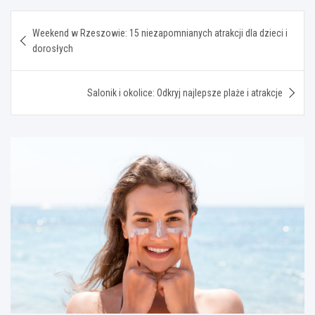
Nawigacja
Weekend w Rzeszowie: 15 niezapomnianych atrakcji dla dzieci i
wpisu
dorosłych
Salonik i okolice: Odkryj najlepsze plaże i atrakcje