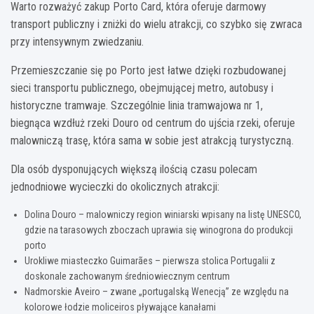
Warto rozważyć zakup Porto Card, która oferuje darmowy
transport publiczny i zniżki do wielu atrakcji, co szybko się zwraca
przy intensywnym zwiedzaniu.
Przemieszczanie się po Porto jest łatwe dzięki rozbudowanej
sieci transportu publicznego, obejmującej metro, autobusy i
historyczne tramwaje. Szczególnie linia tramwajowa nr 1,
biegnąca wzdłuż rzeki Douro od centrum do ujścia rzeki, oferuje
malowniczą trasę, która sama w sobie jest atrakcją turystyczną.
Dla osób dysponujących większą ilością czasu polecam
jednodniowe wycieczki do okolicznych atrakcji:
Dolina Douro – malowniczy region winiarski wpisany na listę UNESCO,
gdzie na tarasowych zboczach uprawia się winogrona do produkcji
porto
Urokliwe miasteczko Guimarães – pierwsza stolica Portugalii z
doskonale zachowanym średniowiecznym centrum
Nadmorskie Aveiro – zwane „portugalską Wenecją” ze względu na
kolorowe łodzie moliceiros pływające kanałami