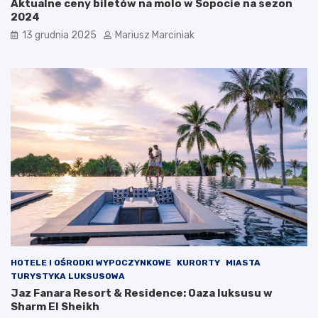
Aktualne ceny biletów na molo w Sopocie na sezon
w
2024
z
ł
13 grudnia 2025
Mariusz Marciniak
o
d
z
i
e
j
o
m
HOTELE I OŚRODKI WYPOCZYNKOWE
KURORTY
MIASTA
TURYSTYKA LUKSUSOWA
Jaz Fanara Resort & Residence: Oaza luksusu w
Sharm El Sheikh