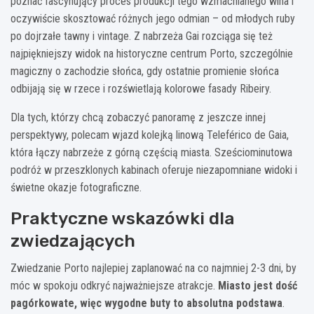
poznać fascynujący proces produkcji tego wzmacnianego wina i
oczywiście skosztować różnych jego odmian – od młodych ruby
po dojrzałe tawny i vintage. Z nabrzeża Gai rozciąga się też
najpiękniejszy widok na historyczne centrum Porto, szczególnie
magiczny o zachodzie słońca, gdy ostatnie promienie słońca
odbijają się w rzece i rozświetlają kolorowe fasady Ribeiry.
Dla tych, którzy chcą zobaczyć panoramę z jeszcze innej
perspektywy, polecam wjazd kolejką linową Teleférico de Gaia,
która łączy nabrzeże z górną częścią miasta. Sześciominutowa
podróż w przeszklonych kabinach oferuje niezapomniane widoki i
świetne okazje fotograficzne.
Praktyczne wskazówki dla
zwiedzających
Zwiedzanie Porto najlepiej zaplanować na co najmniej 2-3 dni, by
móc w spokoju odkryć najważniejsze atrakcje.
Miasto jest dość
pagórkowate, więc wygodne buty to absolutna podstawa
.