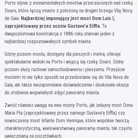
Porto słynie z monumentalnych mostów przerzuconych nad rzeką
Douro, które łączą miasto z położoną na drugim brzegu Vilą Novą
de Gaia.
Najbardziej imponujący jest most Dom Luís I,
zaprojektowany przez ucznia Gustave’a Eiffla
. Ta
dwupoziomowa konstrukcja z 1886 roku stanowi jeden z
najbardziej rozpoznawalnych symboli miasta.
Górny poziom mostu, dostępny dla pieszych i metra, oferuje
spektakularne widoki na Porto i wijącą się rzekę Douro. Dolny
poziom służy ruchowi samochodowemu i pieszemu. Przejście
mostem to nie tylko sposób na przedostanie się do Vila Nova de
Gaia, ale także niezapomniane doświadczenie i doskonała okazja
do zrobienia wspaniałych zdjęć panoramy miasta.
Zwróć również uwagę na inne mosty Porto, jak żelazny most Dona
Maria Pia (zaprojektowany przez samego Gustave’a Eiffla) czy
nowoczesny most Infante Dom Henrique, które wspólnie tworzą
charakterystyczną, wielowarstwową panoramę miasta, tak często
uwiecznianą na pocztówkach.