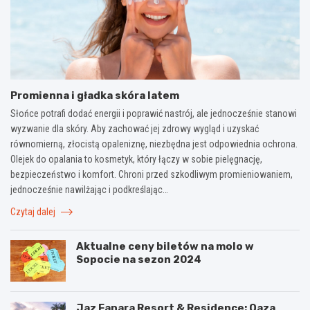
Promienna i gładka skóra latem
Słońce potrafi dodać energii i poprawić nastrój, ale jednocześnie stanowi
wyzwanie dla skóry. Aby zachować jej zdrowy wygląd i uzyskać
równomierną, złocistą opaleniznę, niezbędna jest odpowiednia ochrona.
Olejek do opalania to kosmetyk, który łączy w sobie pielęgnację,
bezpieczeństwo i komfort. Chroni przed szkodliwym promieniowaniem,
jednocześnie nawilżając i podkreślając…
Czytaj dalej
Aktualne ceny biletów na molo w
Sopocie na sezon 2024
Jaz Fanara Resort & Residence: Oaza