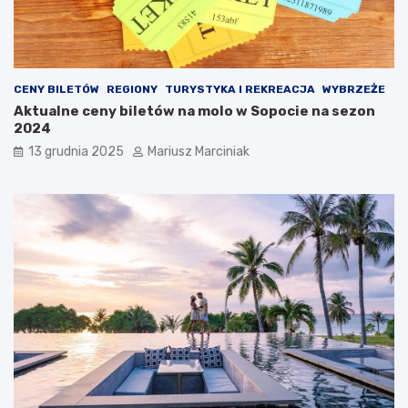
p
ó
r
ż
z
y
e
?
c
CENY BILETÓW
REGIONY
TURYSTYKA I REKREACJA
WYBRZEŻE
i
Aktualne ceny biletów na molo w Sopocie na sezon
w
2024
z
ł
13 grudnia 2025
Mariusz Marciniak
o
d
z
i
e
j
o
m