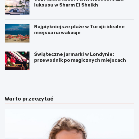
luksusu w Sharm El Sheikh
Najpiękniejsze plaże w Turcji: idealne
miejsca na wakacje
Świąteczne jarmarki w Londynie:
przewodnik po magicznych miejscach
2
J
g
a
a
k
d
i
ż
e
Warto przeczytać
e
s
t
ą
y
g
n
ł
i
ó
e
w
z
n