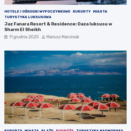
HOTELE I OŚRODKI WYPOCZYNKOWE
KURORTY
MIASTA
TURYSTYKA LUKSUSOWA
Jaz Fanara Resort & Residence: Oaza luksusu w
Sharm El Sheikh
11 grudnia 2025
Mariusz Marciniak
KURORTY
MIASTA
PLAŻE
PODRÓŻE
TURYSTYKA NADMORSKA