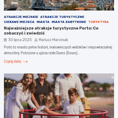
ATRAKCJE MIEJSKIE
ATRAKCJE TURYSTYCZNE
CIEKAWE MIEJSCA
MIASTA
MIASTA ZABYTKOWE
TURYSTYKA
Najważniejsze atrakcje turystyczne Porto: Co
zobaczyć i zwiedzić
30 lipca 2025
Mariusz Marciniak
Porto to miasto pełne historii, malowniczych widoków i niepowtarzalnej
atmosfery. Położone u ujścia rzeki Duero (Douro)…
Czytaj dalej