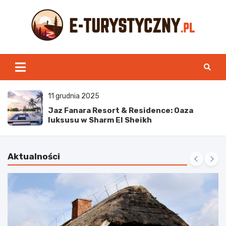
Skip
to
content
e-turystyczny.pl
6 grudnia 2025
Najpiękniejsze plaże w Turcji: idealne
miejsca na wakacje
Aktualności