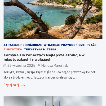
ATRAKCJE PODRÓŻNICZE
ATRAKCJE PRZYRODNICZE
PLAŻE
TURYSTYKA
TURYSTYKA MIEJSKA
Korsyka: Co zobaczyć? Najlepsze atrakcje w
miasteczkach i na plażach
29 września 2025
Mariusz Marciniak
Korsyka, zwana „Wyspą Piękna” (Île de Beauté), to prawdziwy klejnot
Morza Śródziemnego, łączący francuską elegancję z…
Czytaj dalej