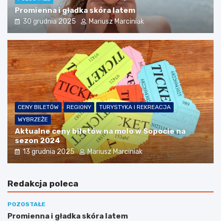
Promienna i gładka skóra latem
30 grudnia 2025
Mariusz Marciniak
CENY BILETÓW
REGIONY
TURYSTYKA I REKREACJA
WYBRZEŻE
Aktualne ceny biletów na molo w Sopocie na
sezon 2024
13 grudnia 2025
Mariusz Marciniak
Redakcja poleca
POZOSTAŁE
Promienna i gładka skóra latem