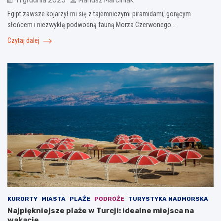
11 grudnia 2025
Mariusz Marciniak
Egipt zawsze kojarzył mi się z tajemniczymi piramidami, gorącym
słońcem i niezwykłą podwodną fauną Morza Czerwonego.…
Czytaj dalej
KURORTY
MIASTA
PLAŻE
PODRÓŻE
TURYSTYKA NADMORSKA
Najpiękniejsze plaże w Turcji: idealne miejsca na
wakacje