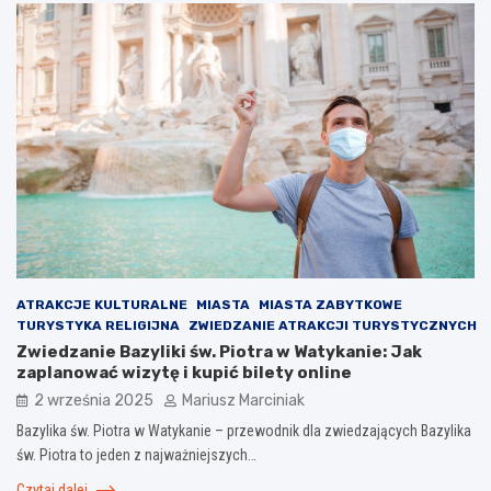
ATRAKCJE KULTURALNE
MIASTA
MIASTA ZABYTKOWE
TURYSTYKA RELIGIJNA
ZWIEDZANIE ATRAKCJI TURYSTYCZNYCH
Zwiedzanie Bazyliki św. Piotra w Watykanie: Jak
zaplanować wizytę i kupić bilety online
2 września 2025
Mariusz Marciniak
Bazylika św. Piotra w Watykanie – przewodnik dla zwiedzających Bazylika
św. Piotra to jeden z najważniejszych…
Czytaj dalej