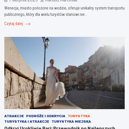
7 sierpnia 2025
Mariusz Marciniak
Wenecja, miasto położone na wodzie, oferuje unikalny system transportu
publicznego, który dla wielu turystów stanowi nie…
Czytaj dalej
ATRAKCJE
PODRÓŻE I ODKRYCIA
TURYSTYKA
TURYSTYKA I ATRAKCJE
TURYSTYKA MIEJSKA
Odkryj Urokliwie Bari: Przewodnik po Najlepszych