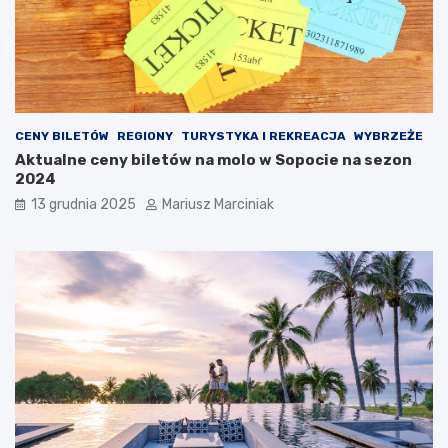
i
d
i
r
p
ó
r
ż
z
y
e
?
c
CENY BILETÓW
REGIONY
TURYSTYKA I REKREACJA
WYBRZEŻE
i
Aktualne ceny biletów na molo w Sopocie na sezon
w
2024
z
ł
13 grudnia 2025
Mariusz Marciniak
o
d
z
i
e
j
o
m