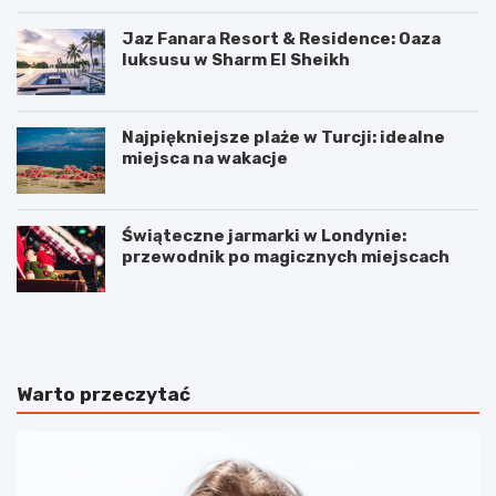
Jaz Fanara Resort & Residence: Oaza
luksusu w Sharm El Sheikh
Najpiękniejsze plaże w Turcji: idealne
miejsca na wakacje
Świąteczne jarmarki w Londynie:
przewodnik po magicznych miejscach
2
J
g
a
a
k
d
i
ż
e
Warto przeczytać
e
s
t
ą
y
g
n
ł
i
ó