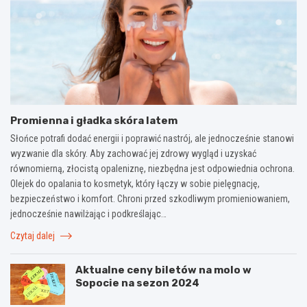
Promienna i gładka skóra latem
Słońce potrafi dodać energii i poprawić nastrój, ale jednocześnie stanowi
wyzwanie dla skóry. Aby zachować jej zdrowy wygląd i uzyskać
równomierną, złocistą opaleniznę, niezbędna jest odpowiednia ochrona.
Olejek do opalania to kosmetyk, który łączy w sobie pielęgnację,
bezpieczeństwo i komfort. Chroni przed szkodliwym promieniowaniem,
jednocześnie nawilżając i podkreślając…
Czytaj dalej
Aktualne ceny biletów na molo w
Sopocie na sezon 2024