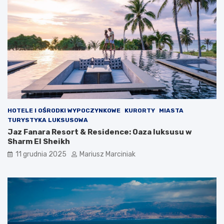
j
o
m
HOTELE I OŚRODKI WYPOCZYNKOWE
KURORTY
MIASTA
TURYSTYKA LUKSUSOWA
Jaz Fanara Resort & Residence: Oaza luksusu w
Sharm El Sheikh
11 grudnia 2025
Mariusz Marciniak