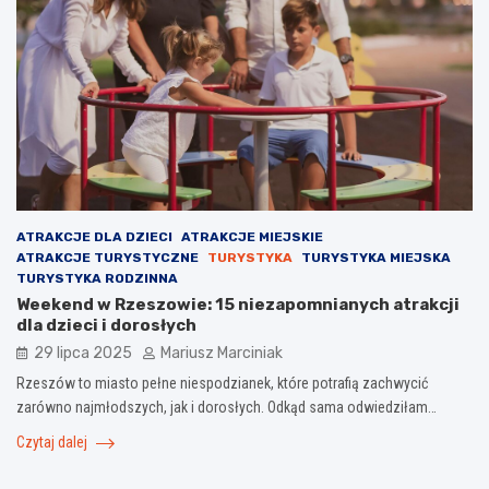
ATRAKCJE DLA DZIECI
ATRAKCJE MIEJSKIE
ATRAKCJE TURYSTYCZNE
TURYSTYKA
TURYSTYKA MIEJSKA
TURYSTYKA RODZINNA
Weekend w Rzeszowie: 15 niezapomnianych atrakcji
dla dzieci i dorosłych
29 lipca 2025
Mariusz Marciniak
Rzeszów to miasto pełne niespodzianek, które potrafią zachwycić
zarówno najmłodszych, jak i dorosłych. Odkąd sama odwiedziłam…
Czytaj dalej