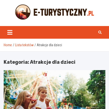
Skip
to
content
e-turystyczny.pl
Home
Lista tekstów
Atrakcje dla dzieci
Kategoria:
Atrakcje dla dzieci