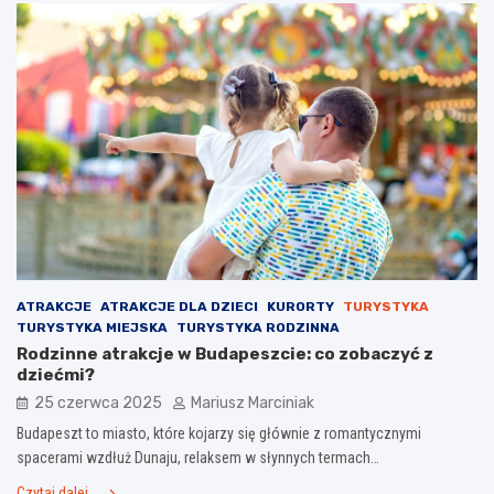
ATRAKCJE
ATRAKCJE DLA DZIECI
KURORTY
TURYSTYKA
TURYSTYKA MIEJSKA
TURYSTYKA RODZINNA
Rodzinne atrakcje w Budapeszcie: co zobaczyć z
dziećmi?
25 czerwca 2025
Mariusz Marciniak
Budapeszt to miasto, które kojarzy się głównie z romantycznymi
spacerami wzdłuż Dunaju, relaksem w słynnych termach…
Czytaj dalej