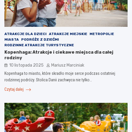
ATRAKCJE DLA DZIECI
ATRAKCJE MIEJSKIE
METROPOLIE
MIASTA
PODRÓŻE Z DZIEĆMI
RODZINNE ATRAKCJE TURYSTYCZNE
Kopenhaga: Atrakcje i ciekawe miejsca dla całej
rodziny
10 listopada 2025
Mariusz Marciniak
Kopenhaga to miasto, które skradło moje serce podczas ostatniej
rodzinnej podróży. Stolica Danii zachwyca nie tylko…
Czytaj dalej