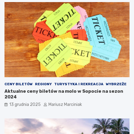
d
G
o
o
k
P
ą
r
p
o
i
w
e
p
l
o
i
d
i
r
p
ó
r
ż
z
y
e
?
c
CENY BILETÓW
REGIONY
TURYSTYKA I REKREACJA
WYBRZEŻE
i
Aktualne ceny biletów na molo w Sopocie na sezon
w
2024
z
ł
13 grudnia 2025
Mariusz Marciniak
o
d
z
i
e