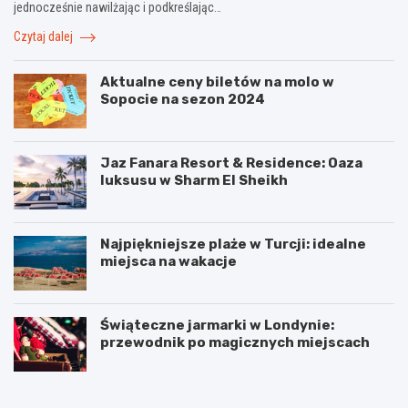
jednocześnie nawilżając i podkreślając…
Czytaj dalej
Aktualne ceny biletów na molo w
Sopocie na sezon 2024
Jaz Fanara Resort & Residence: Oaza
luksusu w Sharm El Sheikh
Najpiękniejsze plaże w Turcji: idealne
miejsca na wakacje
Świąteczne jarmarki w Londynie:
przewodnik po magicznych miejscach
2
J
g
a
a
k