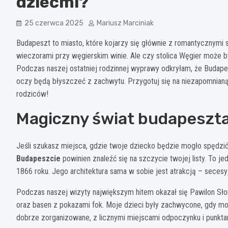
dziećmi?
25 czerwca 2025
Mariusz Marciniak
Budapeszt to miasto, które kojarzy się głównie z romantycznymi
wieczorami przy węgierskim winie. Ale czy stolica Węgier może 
Podczas naszej ostatniej rodzinnej wyprawy odkryłam, że Budape
oczy będą błyszczeć z zachwytu. Przygotuj się na niezapomnianą
rodziców!
Magiczny świat budapeszt
Jeśli szukasz miejsca, gdzie twoje dziecko będzie mogło spędzić
Budapeszcie
powinien znaleźć się na szczycie twojej listy. To 
1866 roku. Jego architektura sama w sobie jest atrakcją – secesyj
Podczas naszej wizyty największym hitem okazał się Pawilon Sło
oraz basen z pokazami fok. Moje dzieci były zachwycone, gdy mogł
dobrze zorganizowane, z licznymi miejscami odpoczynku i punkt