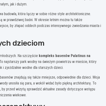
ałym, jak i dużym.
a budowla, która łączy w sobie różne style architektoniczne.
są w prawdziwej baśni. W okresie letnim można tu także
miejsce, by złapać oddech podczas intensywnego zwiedzania miasta i
ych dzieciom
ajmłodszych. Na szczęście
kompleks basenów Palatinus na
To najstarszy park wodny na świeżym powietrzu w mieście, który
 i zjeżdżalnie wodne dla starszych dzieci.
basenów znajdują się także mniejsze, odpowiednie dla dzieci. Moja
dy unosiła się para, a wokół widać było piękną architekturę. To
j, by przed wizytą sprawdzić aktualne zasady dotyczące wstępu
niczenia wiekowe.