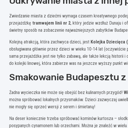
Odkrywanie miasta z innej
Zwiedzanie miasta z dziećmi wymaga czasem kreatywnego podejś
przejażdżkę
tramwajem linii nr 2
, który jedzie wzdłuż Dunaju i
świetny sposób na zobaczenie najważniejszych zabytków Budape
Kolejną atrakcją, która zachwyca dzieci, jest
Kolejka Dziecięca
obsługiwana głównie przez dzieci w wieku 10-14 lat (oczywiście 
sama przejażdżka jest nie tylko zabawą, ale także lekcją historii
do kolejki linowej, która zabierze was na jeszcze wyższy punkt 
Smakowanie Budapesztu z 
Żadna wycieczka nie może się obejść bez kulinarnych przygód!
Wi
można spróbować lokalnych przysmaków. Dzieci zazwyczaj uwielb
nie mogły się oprzeć wersji z serem i śmietaną!
Na deser koniecznie trzeba spróbować kominów kurtosza – słodki
posypanych cynamonem lub orzechami. Można je znaleźć w wielu m