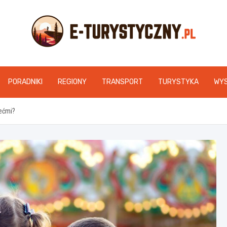
e-turystyczny.pl
PORADNIKI
REGIONY
TRANSPORT
TURYSTYKA
WY
ećmi?