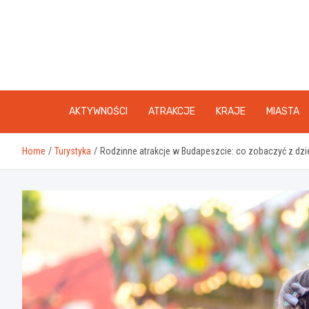
Skip
to
content
AKTYWNOŚCI
ATRAKCJE
KRAJE
MIASTA
Home
Turystyka
Rodzinne atrakcje w Budapeszcie: co zobaczyć z dzi