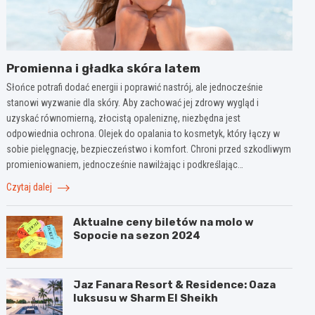
Promienna i gładka skóra latem
Słońce potrafi dodać energii i poprawić nastrój, ale jednocześnie
stanowi wyzwanie dla skóry. Aby zachować jej zdrowy wygląd i
uzyskać równomierną, złocistą opaleniznę, niezbędna jest
odpowiednia ochrona. Olejek do opalania to kosmetyk, który łączy w
sobie pielęgnację, bezpieczeństwo i komfort. Chroni przed szkodliwym
promieniowaniem, jednocześnie nawilżając i podkreślając…
Czytaj dalej
Aktualne ceny biletów na molo w
Sopocie na sezon 2024
Jaz Fanara Resort & Residence: Oaza
luksusu w Sharm El Sheikh