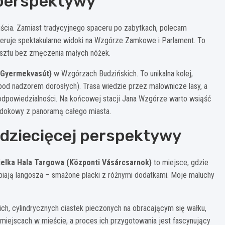
 perspektywy
cia. Zamiast tradycyjnego spaceru po zabytkach, polecam
 oferuje spektakularne widoki na Wzgórze Zamkowe i Parlament. To
sztu bez zmęczenia małych nóżek.
 (Gyermekvasút)
w Wzgórzach Budzińskich. To unikalna kolej,
pod nadzorem dorosłych). Trasa wiedzie przez malownicze lasy, a
 i odpowiedzialności. Na końcowej stacji Jana Wzgórze warto wsiąść
widokowy z panoramą całego miasta.
dziecięcej perspektywy
elka Hala Targowa (Központi Vásárcsarnok)
to miejsce, gdzie
iają langosza – smażone placki z różnymi dodatkami. Moje maluchy
ch, cylindrycznych ciastek pieczonych na obracającym się wałku,
iejscach w mieście, a proces ich przygotowania jest fascynujący