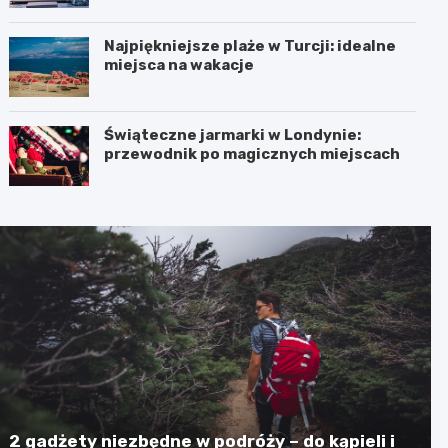
Najpiękniejsze plaże w Turcji: idealne
miejsca na wakacje
Świąteczne jarmarki w Londynie:
przewodnik po magicznych miejscach
2 gadżety niezbędne w podróży – do kąpieli i