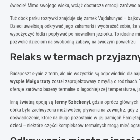
świecie! Mimo swojego wieku, wciąż dostarcza emocji zarówno m
Tuż obok parku rozrywki znajduje się zamek Vajdahunyad – bajkow
Dzieci uwielbiają odkrywać jego zakamarki i wyobrażać sobie, że 
wypożyczyć łódki i popływać po niewielkim jeziorku. To idealne 
pozwolić dzieciom na swobodną zabawę na świeżym powietrzu.
Relaks w termach przyjazn
Budapeszt słynie z term, ale nie wszystkie są odpowiednie dla n
wyspie Małgorzaty
został zaprojektowany z myślą o rodzinach. 
oferuje zarówno baseny termalne o łagodniejszej temperaturze, jak
Inną świetną opcją są
termy Széchenyi
, gdzie oprócz głównych 
córka była zachwycona możliwością pływania na zewnątrz, gdy z wo
doświadczenie, które na długo pozostanie w jej pamięci! Pamięta
dzieci – niektóre części kompleksów termalnych mogą mieć ogra