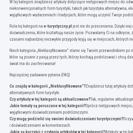
W tej kategorii znajdziesz artykuły dotyczące nietypowych miejsc do od
niekonwencjonalnych form turystyki, takich jak turystyka alternatywna, e
wyjątkowych wydarzeniach i tradycjach, które mogą uczynić Twoje podró
Rola tej kategorii na
e-turystyczny.pl
jest nie do przecenienia. Dzięki nie
doświadczenia, które kształtują nasze życie. Pozwalamy Ci na odkrycie,
czasami najbardziej niezwykłe przygody kryją się w miejscach, których 
Niech kategoria „Nieklasyfikowane” stanie się Twoim przewodnikiem po ni
które są pisane z pasją przez tych, którzy kochają podróżować i chcą dzie
świat ma do zaoferowania!
Najczęściej zadawane pytania (FAQ)
Co znajdę w kategorii „Nieklasyfikowane”?
Znajdziesz tutaj artykuły d
alternatywnych form turystyki.
Czy artykuły w tej kategorii są aktualizowane?
Tak, regularnie aktualizu
Jakie tematy są poruszane w tej kategorii?
Oprócz nietypowych miejsc,
wyjątkowymi doświadczeniami podróżniczymi.
Czy mogę podzielić się swoimi doświadczeniami turystycznymi?
Oczyw
i doświadczeniami w komentarzach.
Jakie są korzyści z czytania artykułów w tej kategorii?
Artykuły w tej k