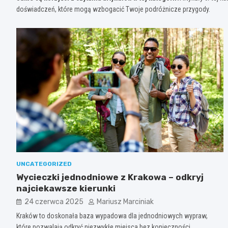
doświadczeń, które mogą wzbogacić Twoje podróżnicze przygody.
UNCATEGORIZED
Wycieczki jednodniowe z Krakowa – odkryj
najciekawsze kierunki
24 czerwca 2025
Mariusz Marciniak
Kraków to doskonała baza wypadowa dla jednodniowych wypraw,
które pozwalają odkryć niezwykłe miejsca bez konieczności