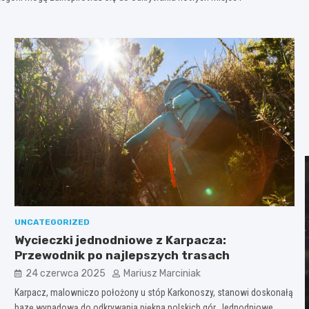
UNCATEGORIZED
Wycieczki jednodniowe z Karpacza:
Przewodnik po najlepszych trasach
24 czerwca 2025
Mariusz Marciniak
Karpacz, malowniczo położony u stóp Karkonoszy, stanowi doskonałą
bazę wypadową do odkrywania piękna polskich gór. Jednodniowe…