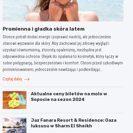
Promienna i gładka skóra latem
Słońce potrafi dodać energii i poprawić nastrój, ale jednocześnie
stanowi wyzwanie dla skóry. Aby zachować jej zdrowy wygląd i
uzyskać równomierną, złocistą opaleniznę, niezbędna jest
odpowiednia ochrona. Olejek do opalania to kosmetyk, który łączy w
sobie pielęgnację, bezpieczeństwo i komfort. Chroni przed szkodliwym
promieniowaniem, jednocześnie nawilżając i podkreślając…
Czytaj dalej
Aktualne ceny biletów na molo w
Sopocie na sezon 2024
Jaz Fanara Resort & Residence: Oaza
luksusu w Sharm El Sheikh