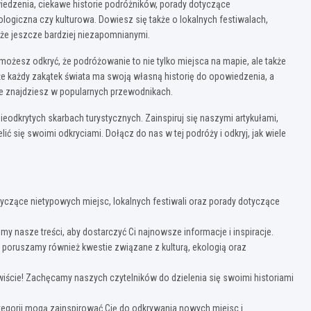
wiedzenia, ciekawe historie podróżników, porady dotyczące
kologiczna czy kulturowa. Dowiesz się także o lokalnych festiwalach,
że jeszcze bardziej niezapomnianymi.
j możesz odkryć, że podróżowanie to nie tylko miejsca na mapie, ale także
 że każdy zakątek świata ma swoją własną historię do opowiedzenia, a
nie znajdziesz w popularnych przewodnikach.
eodkrytych skarbach turystycznych. Zainspiruj się naszymi artykułami,
lić się swoimi odkryciami. Dołącz do nas w tej podróży i odkryj, jak wiele
otyczące nietypowych miejsc, lokalnych festiwali oraz porady dotyczące
jemy nasze treści, aby dostarczyć Ci najnowsze informacje i inspiracje.
 poruszamy również kwestie związane z kulturą, ekologią oraz
iście! Zachęcamy naszych czytelników do dzielenia się swoimi historiami
ategorii mogą zainspirować Cię do odkrywania nowych miejsc i