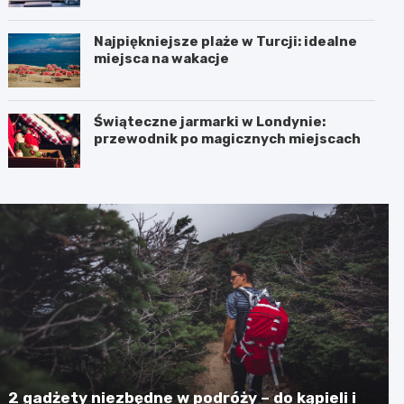
Najpiękniejsze plaże w Turcji: idealne
miejsca na wakacje
Świąteczne jarmarki w Londynie:
przewodnik po magicznych miejscach
2 gadżety niezbędne w podróży – do kąpieli i