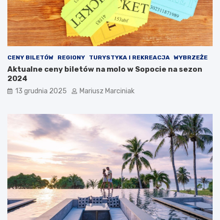
i
r
p
ó
r
ż
z
y
e
?
c
CENY BILETÓW
REGIONY
TURYSTYKA I REKREACJA
WYBRZEŻE
i
Aktualne ceny biletów na molo w Sopocie na sezon
w
2024
z
ł
13 grudnia 2025
Mariusz Marciniak
o
d
z
i
e
j
o
m