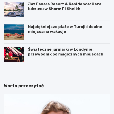
Jaz Fanara Resort & Residence: Oaza
luksusu w Sharm El Sheikh
Najpiękniejsze plaże w Turcji: idealne
miejsca na wakacje
Świąteczne jarmarki w Londynie:
przewodnik po magicznych miejscach
2
J
g
a
a
k
d
i
ż
e
Warto przeczytać
e
s
t
ą
y
g
n
ł
i
ó
e
w