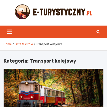
Skip
to
content
e-turystyczny.pl
Home
Lista tekstów
Transport kolejowy
Kategoria:
Transport kolejowy