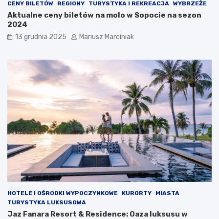
CENY BILETÓW
REGIONY
TURYSTYKA I REKREACJA
WYBRZEŻE
i
Aktualne ceny biletów na molo w Sopocie na sezon
w
2024
z
ł
13 grudnia 2025
Mariusz Marciniak
o
d
z
i
e
j
o
m
HOTELE I OŚRODKI WYPOCZYNKOWE
KURORTY
MIASTA
TURYSTYKA LUKSUSOWA
Jaz Fanara Resort & Residence: Oaza luksusu w