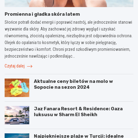
Promienna i gładka skóra latem
Słońce potrafi dodać energii i poprawić nastrój, ale jednocześnie stanowi
wyzwanie dla skóry. Aby zachować jej zdrowy wygląd i uzyskać
równomierną, złocistą opaleniznę, niezbędna jest odpowiednia ochrona.
Olejek do opalania to kosmetyk, który łączy w sobie pielęgnację,
bezpieczeństwo i komfort. Chroni przed szkodliwym promieniowaniem,
jednocześnie nawilżając i podkreślając…
Czytaj dalej
Aktualne ceny biletów na molo w
Sopocie na sezon 2024
Jaz Fanara Resort & Residence: Oaza
luksusu w Sharm El Sheikh
Najpiękniejsze plaże w Turcji: idealne