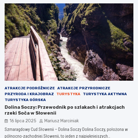
ATRAKCJE PODRÓŻNICZE
ATRAKCJE PRZYRODNICZE
PRZYRODA I KRAJOBRAZ
TURYSTYKA
TURYSTYKA AKTYWNA
TURYSTYKA GÓRSKA
Dolina Soczy: Przewodnik po szlakach i atrakcjach
rzeki Soča w Słowenii
16 lipca 2025
Mariusz Marciniak
Szmaragdowy Cud Słowenii – Dolina Soczy Dolina Soczy, położona w
północno-zachodniej Słowenii, to jeden z najpiękniejszych…