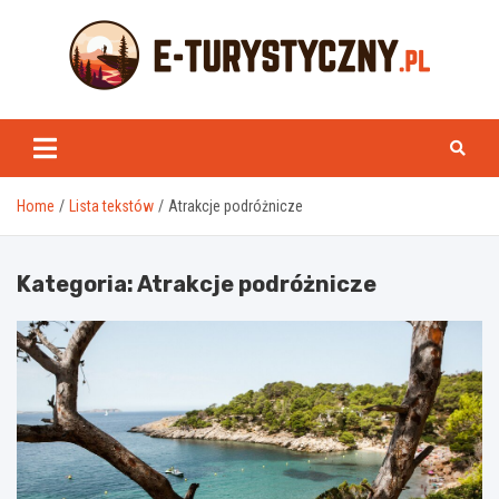
Skip
to
content
e-turystyczny.pl
Home
Lista tekstów
Atrakcje podróżnicze
Kategoria:
Atrakcje podróżnicze