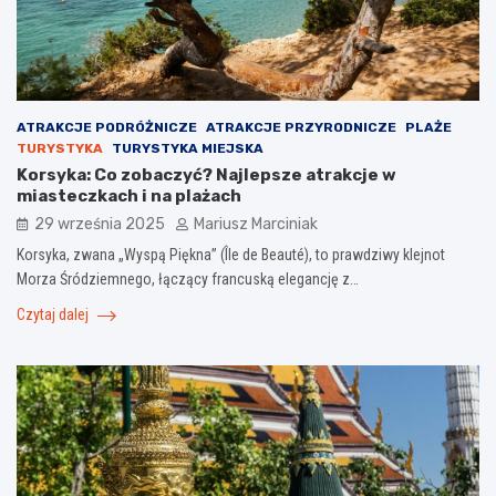
ATRAKCJE PODRÓŻNICZE
ATRAKCJE PRZYRODNICZE
PLAŻE
TURYSTYKA
TURYSTYKA MIEJSKA
Korsyka: Co zobaczyć? Najlepsze atrakcje w
miasteczkach i na plażach
29 września 2025
Mariusz Marciniak
Korsyka, zwana „Wyspą Piękna” (Île de Beauté), to prawdziwy klejnot
Morza Śródziemnego, łączący francuską elegancję z…
Czytaj dalej