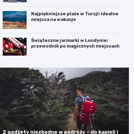
Najpiękniejsze plaże w Turcji: idealne
miejsca na wakacje
Świąteczne jarmarki w Londynie:
przewodnik po magicznych miejscach
2 gadżety niezbędne w podróży – do kąpieli i