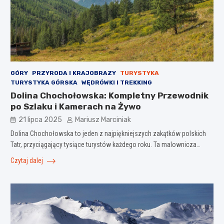
GÓRY
PRZYRODA I KRAJOBRAZY
TURYSTYKA
TURYSTYKA GÓRSKA
WĘDRÓWKI I TREKKING
Dolina Chochołowska: Kompletny Przewodnik
po Szlaku i Kamerach na Żywo
21 lipca 2025
Mariusz Marciniak
Dolina Chochołowska to jeden z najpiękniejszych zakątków polskich
Tatr, przyciągający tysiące turystów każdego roku. Ta malownicza…
Czytaj dalej