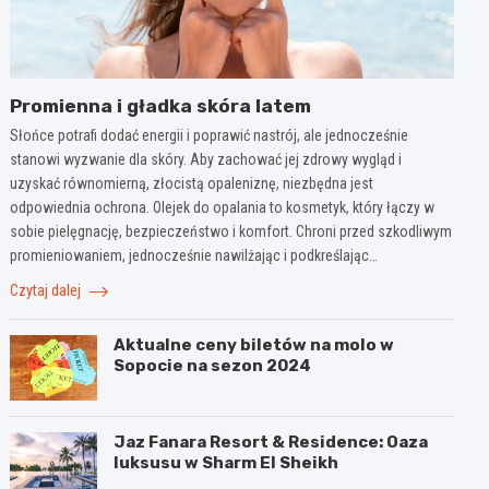
Promienna i gładka skóra latem
Słońce potrafi dodać energii i poprawić nastrój, ale jednocześnie
stanowi wyzwanie dla skóry. Aby zachować jej zdrowy wygląd i
uzyskać równomierną, złocistą opaleniznę, niezbędna jest
odpowiednia ochrona. Olejek do opalania to kosmetyk, który łączy w
sobie pielęgnację, bezpieczeństwo i komfort. Chroni przed szkodliwym
promieniowaniem, jednocześnie nawilżając i podkreślając…
Czytaj dalej
Aktualne ceny biletów na molo w
Sopocie na sezon 2024
Jaz Fanara Resort & Residence: Oaza
luksusu w Sharm El Sheikh