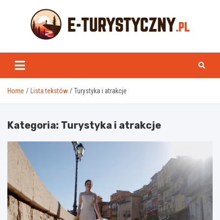
Skip
to
content
e-turystyczny.pl
Home
Lista tekstów
Turystyka i atrakcje
Kategoria:
Turystyka i atrakcje