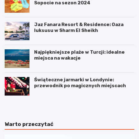
Sopocie na sezon 2024
Jaz Fanara Resort & Residence: Oaza
luksusu w Sharm El Sheikh
Najpiękniejsze plaże w Turcji: idealne
miejsca na wakacje
Świąteczne jarmarki w Londynie:
przewodnik po magicznych miejscach
2
J
g
a
a
k
d
i
ż
e
Warto przeczytać
e
s
t
ą
y
g