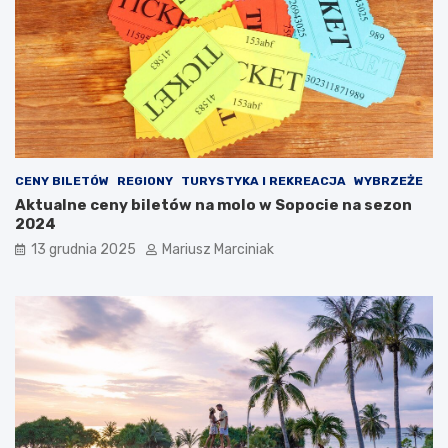
e
p
l
o
i
d
i
r
p
ó
r
ż
z
y
e
?
c
CENY BILETÓW
REGIONY
TURYSTYKA I REKREACJA
WYBRZEŻE
i
Aktualne ceny biletów na molo w Sopocie na sezon
w
2024
z
ł
13 grudnia 2025
Mariusz Marciniak
o
d
z
i
e
j
o
m