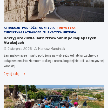
ATRAKCJE
PODRÓŻE I ODKRYCIA
TURYSTYKA
TURYSTYKA I ATRAKCJE
TURYSTYKA MIEJSKA
Odkryj Urokliwie Bari: Przewodnik po Najlepszych
Atrakcjach
2 sierpnia 2025
Mariusz Marciniak
Bari, malownicze miasto położone na wybrzeżu Adriatyku, zachwyca
połączeniem śródziemnomorskiego uroku, bogatej historii i autentycznej
włoskiej…
Czytaj dalej