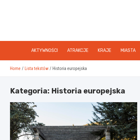
Skip
to
content
AKTYWNOŚCI
ATRAKCJE
KRAJE
MIASTA
Home
Lista tekstów
Historia europejska
Kategoria:
Historia europejska