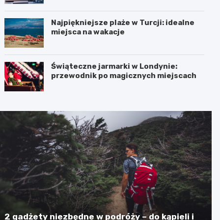
Najpiękniejsze plaże w Turcji: idealne
miejsca na wakacje
Świąteczne jarmarki w Londynie:
przewodnik po magicznych miejscach
2 gadżety niezbędne w podróży – do kąpieli i