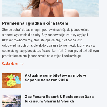
Promienna i gładka skóra latem
Słońce potrafi dodać energii i poprawić nastrój, ale jednocześnie
stanowi wyzwanie dla skóry. Aby zachować jej zdrowy wygląd i
uzyskać równomierną, złocistą opaleniznę, niezbędna jest
odpowiednia ochrona. Olejek do opalania to kosmetyk, który łączy w
sobie pielęgnację, bezpieczeństwo i komfort. Chroni przed szkodliwym
promieniowaniem, jednocześnie nawilżając i podkreślając…
Czytaj dalej
Aktualne ceny biletów na molo w
Sopocie na sezon 2024
Jaz Fanara Resort & Residence: Oaza
luksusu w Sharm El Sheikh