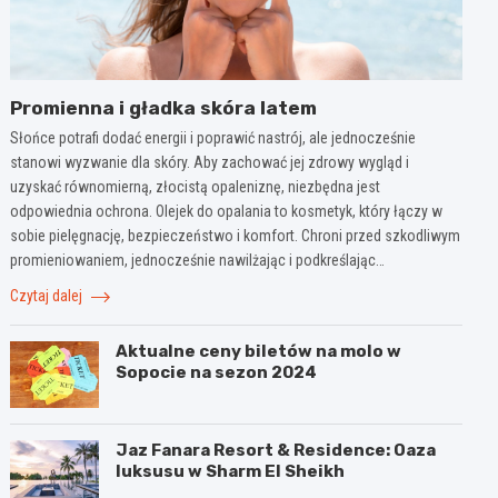
Promienna i gładka skóra latem
Słońce potrafi dodać energii i poprawić nastrój, ale jednocześnie
stanowi wyzwanie dla skóry. Aby zachować jej zdrowy wygląd i
uzyskać równomierną, złocistą opaleniznę, niezbędna jest
odpowiednia ochrona. Olejek do opalania to kosmetyk, który łączy w
sobie pielęgnację, bezpieczeństwo i komfort. Chroni przed szkodliwym
promieniowaniem, jednocześnie nawilżając i podkreślając…
Czytaj dalej
Aktualne ceny biletów na molo w
Sopocie na sezon 2024
Jaz Fanara Resort & Residence: Oaza
luksusu w Sharm El Sheikh