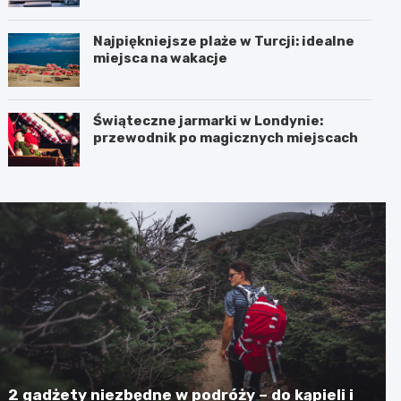
Najpiękniejsze plaże w Turcji: idealne
miejsca na wakacje
Świąteczne jarmarki w Londynie:
przewodnik po magicznych miejscach
2 gadżety niezbędne w podróży – do kąpieli i