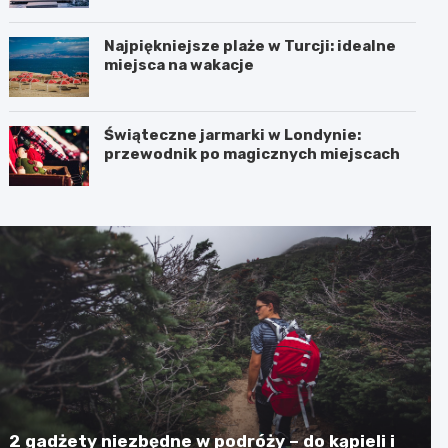
Najpiękniejsze plaże w Turcji: idealne
miejsca na wakacje
Świąteczne jarmarki w Londynie:
przewodnik po magicznych miejscach
2 gadżety niezbędne w podróży – do kąpieli i