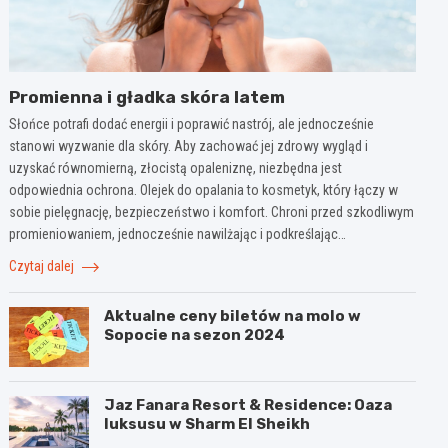
Promienna i gładka skóra latem
Słońce potrafi dodać energii i poprawić nastrój, ale jednocześnie
stanowi wyzwanie dla skóry. Aby zachować jej zdrowy wygląd i
uzyskać równomierną, złocistą opaleniznę, niezbędna jest
odpowiednia ochrona. Olejek do opalania to kosmetyk, który łączy w
sobie pielęgnację, bezpieczeństwo i komfort. Chroni przed szkodliwym
promieniowaniem, jednocześnie nawilżając i podkreślając…
Czytaj dalej
Aktualne ceny biletów na molo w
Sopocie na sezon 2024
Jaz Fanara Resort & Residence: Oaza
luksusu w Sharm El Sheikh