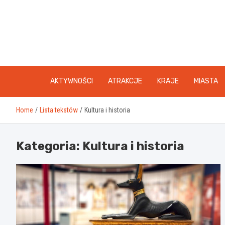
Skip
to
content
AKTYWNOŚCI
ATRAKCJE
KRAJE
MIASTA
Home
Lista tekstów
Kultura i historia
Kategoria:
Kultura i historia