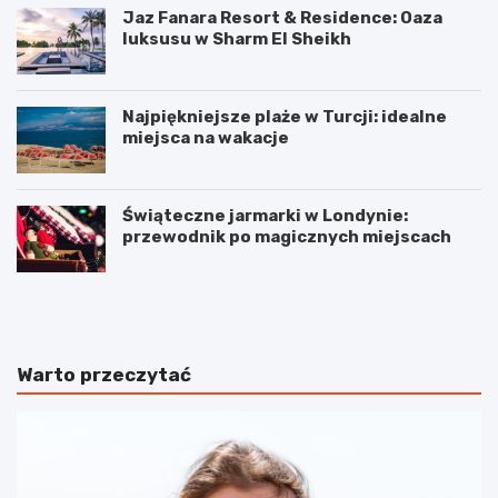
Jaz Fanara Resort & Residence: Oaza
luksusu w Sharm El Sheikh
Najpiękniejsze plaże w Turcji: idealne
miejsca na wakacje
Świąteczne jarmarki w Londynie:
przewodnik po magicznych miejscach
2
J
g
a
a
k
d
i
ż
e
Warto przeczytać
e
s
t
ą
y
g
n
ł
i
ó
e
w