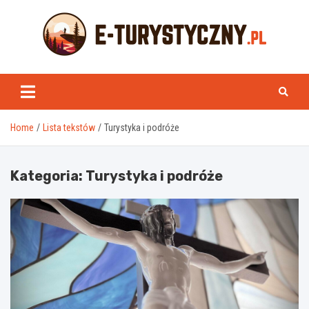
Skip
to
content
e-turystyczny.pl
Home
Lista tekstów
Turystyka i podróże
Kategoria:
Turystyka i podróże