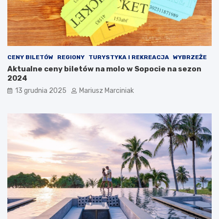
i
r
p
ó
r
ż
z
y
e
?
c
CENY BILETÓW
REGIONY
TURYSTYKA I REKREACJA
WYBRZEŻE
i
Aktualne ceny biletów na molo w Sopocie na sezon
w
2024
z
ł
13 grudnia 2025
Mariusz Marciniak
o
d
z
i
e
j
o
m