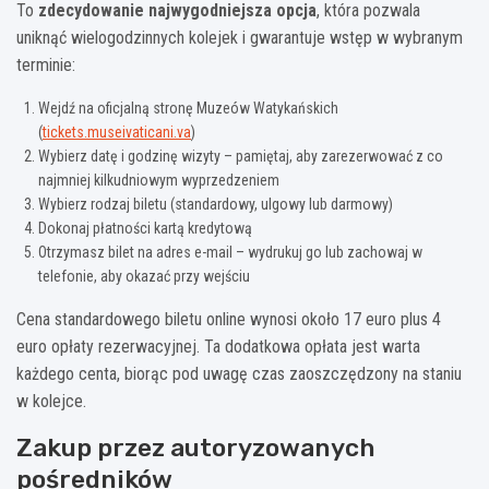
To
zdecydowanie najwygodniejsza opcja
, która pozwala
uniknąć wielogodzinnych kolejek i gwarantuje wstęp w wybranym
terminie:
Wejdź na oficjalną stronę Muzeów Watykańskich
(
tickets.museivaticani.va
)
Wybierz datę i godzinę wizyty – pamiętaj, aby zarezerwować z co
najmniej kilkudniowym wyprzedzeniem
Wybierz rodzaj biletu (standardowy, ulgowy lub darmowy)
Dokonaj płatności kartą kredytową
Otrzymasz bilet na adres e-mail – wydrukuj go lub zachowaj w
telefonie, aby okazać przy wejściu
Cena standardowego biletu online wynosi około 17 euro plus 4
euro opłaty rezerwacyjnej. Ta dodatkowa opłata jest warta
każdego centa, biorąc pod uwagę czas zaoszczędzony na staniu
w kolejce.
Zakup przez autoryzowanych
pośredników