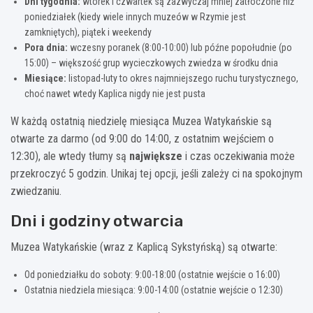
Dni tygodnia:
wtorek i czwartek są zazwyczaj mniej zatłoczone niż
poniedziałek (kiedy wiele innych muzeów w Rzymie jest
zamkniętych), piątek i weekendy
Pora dnia:
wczesny poranek (8:00-10:00) lub późne popołudnie (po
15:00) – większość grup wycieczkowych zwiedza w środku dnia
Miesiące:
listopad-luty to okres najmniejszego ruchu turystycznego,
choć nawet wtedy Kaplica nigdy nie jest pusta
W każdą ostatnią niedzielę miesiąca Muzea Watykańskie są
otwarte za darmo (od 9:00 do 14:00, z ostatnim wejściem o
12:30), ale wtedy tłumy są
największe
i czas oczekiwania może
przekroczyć 5 godzin. Unikaj tej opcji, jeśli zależy ci na spokojnym
zwiedzaniu.
Dni i godziny otwarcia
Muzea Watykańskie (wraz z Kaplicą Sykstyńską) są otwarte:
Od poniedziałku do soboty: 9:00-18:00 (ostatnie wejście o 16:00)
Ostatnia niedziela miesiąca: 9:00-14:00 (ostatnie wejście o 12:30)