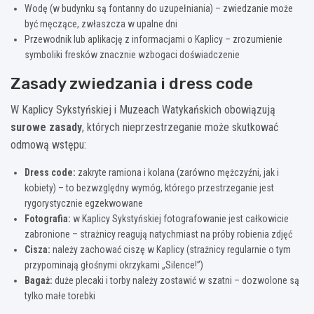
Wodę (w budynku są fontanny do uzupełniania) – zwiedzanie może
być męczące, zwłaszcza w upalne dni
Przewodnik lub aplikację z informacjami o Kaplicy – zrozumienie
symboliki fresków znacznie wzbogaci doświadczenie
Zasady zwiedzania i dress code
W Kaplicy Sykstyńskiej i Muzeach Watykańskich obowiązują
surowe zasady
, których nieprzestrzeganie może skutkować
odmową wstępu:
Dress code:
zakryte ramiona i kolana (zarówno mężczyźni, jak i
kobiety) – to bezwzględny wymóg, którego przestrzeganie jest
rygorystycznie egzekwowane
Fotografia:
w Kaplicy Sykstyńskiej fotografowanie jest całkowicie
zabronione – strażnicy reagują natychmiast na próby robienia zdjęć
Cisza:
należy zachować ciszę w Kaplicy (strażnicy regularnie o tym
przypominają głośnymi okrzykami „Silence!”)
Bagaż:
duże plecaki i torby należy zostawić w szatni – dozwolone są
tylko małe torebki