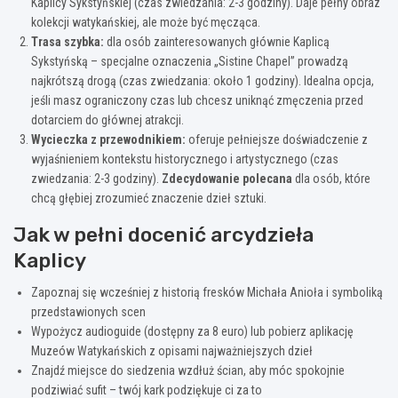
Kaplicy Sykstyńskiej (czas zwiedzania: 2-3 godziny). Daje pełny obraz
kolekcji watykańskiej, ale może być męcząca.
Trasa szybka:
dla osób zainteresowanych głównie Kaplicą
Sykstyńską – specjalne oznaczenia „Sistine Chapel” prowadzą
najkrótszą drogą (czas zwiedzania: około 1 godziny). Idealna opcja,
jeśli masz ograniczony czas lub chcesz uniknąć zmęczenia przed
dotarciem do głównej atrakcji.
Wycieczka z przewodnikiem:
oferuje pełniejsze doświadczenie z
wyjaśnieniem kontekstu historycznego i artystycznego (czas
zwiedzania: 2-3 godziny).
Zdecydowanie polecana
dla osób, które
chcą głębiej zrozumieć znaczenie dzieł sztuki.
Jak w pełni docenić arcydzieła
Kaplicy
Zapoznaj się wcześniej z historią fresków Michała Anioła i symboliką
przedstawionych scen
Wypożycz audioguide (dostępny za 8 euro) lub pobierz aplikację
Muzeów Watykańskich z opisami najważniejszych dzieł
Znajdź miejsce do siedzenia wzdłuż ścian, aby móc spokojnie
podziwiać sufit – twój kark podziękuje ci za to