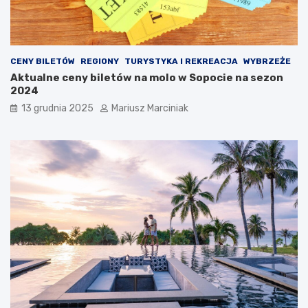
p
ó
r
ż
z
y
e
?
c
CENY BILETÓW
REGIONY
TURYSTYKA I REKREACJA
WYBRZEŻE
i
Aktualne ceny biletów na molo w Sopocie na sezon
w
2024
z
ł
13 grudnia 2025
Mariusz Marciniak
o
d
z
i
e
j
o
m