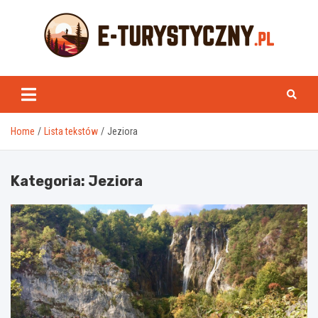
Skip
to
content
e-turystyczny.pl
Home
Lista tekstów
Jeziora
Kategoria:
Jeziora