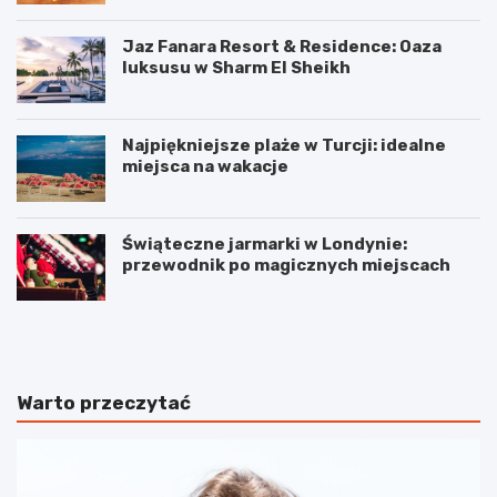
Jaz Fanara Resort & Residence: Oaza
luksusu w Sharm El Sheikh
Najpiękniejsze plaże w Turcji: idealne
miejsca na wakacje
Świąteczne jarmarki w Londynie:
przewodnik po magicznych miejscach
2
J
g
a
a
k
d
i
ż
e
Warto przeczytać
e
s
t
ą
y
g
n
ł
i
ó