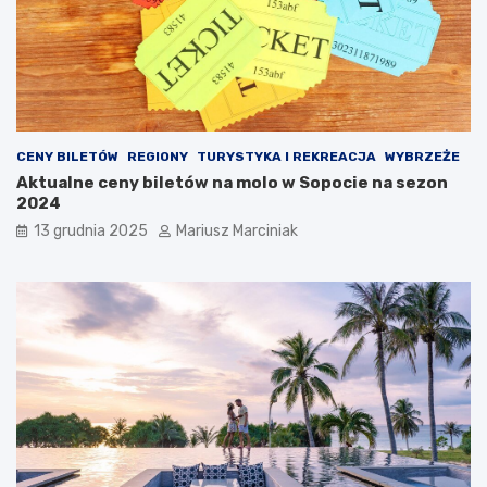
i
d
i
r
p
ó
r
ż
z
y
e
?
c
CENY BILETÓW
REGIONY
TURYSTYKA I REKREACJA
WYBRZEŻE
i
Aktualne ceny biletów na molo w Sopocie na sezon
w
2024
z
ł
13 grudnia 2025
Mariusz Marciniak
o
d
z
i
e
j
o
m